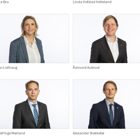
na Bru
Linda Hofstad Helleland
vi Listhaug
Åsmund Aukrust
lef Inge Mørland
Alexander Stokkebø