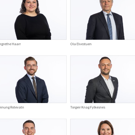
rgrethe Haarr
Ola Elvestuen
einung Rotevatn
Torgeir Knag Fylkesnes