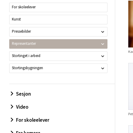
For skoleelever
Kunst
Pressebilder
Representanter
Kar
Stortinget i arbeid
Stortingsbygningen
Sesjon
Video
Pet
For skoleelever