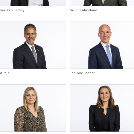
bna Boby Jaffery
Grunde Almeland
d Raja
Jan Tore Sanner