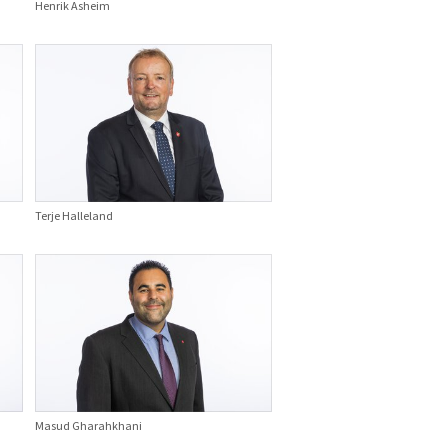
Henrik Asheim
Terje Halleland
Masud Gharahkhani