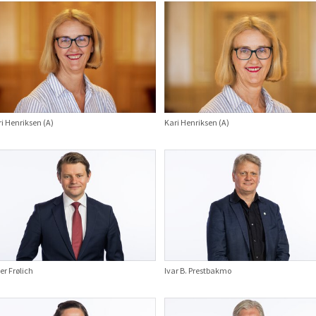
i Henriksen (A)
Kari Henriksen (A)
er Frølich
Ivar B. Prestbakmo