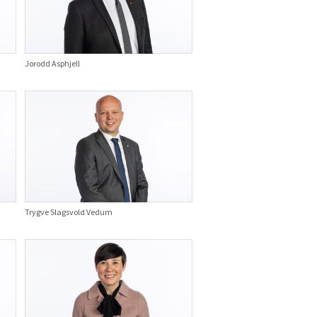
Jorodd Asphjell
Trygve Slagsvold Vedum