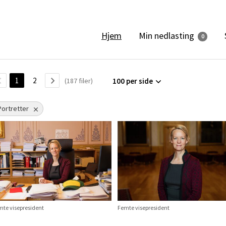
Min nedlasting
Hjem
0
1
2
(187 filer)
100 per side
Portretter
mte visepresident
Femte visepresident