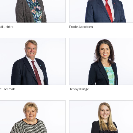
sti Leirtrø
Frode Jacobsen
 Trellevik
Jenny Klinge